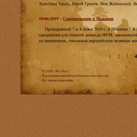
Христина Урыту, Юрий Гринёв, Ион Жабинский, Вя
10/06/2019 –
Соревнования в Испании
Проходивший 7 и 8 июня 2019 г. в Испании 7-
завершился для сборной команды ФУМ, завоевавшей
на чемпионате, показывая европейским хозяевам ма
4
1
2
3
© 2026 «Wu-Dao»
Ассоциация китайских боевых искусств ушу.
Все права защищены.