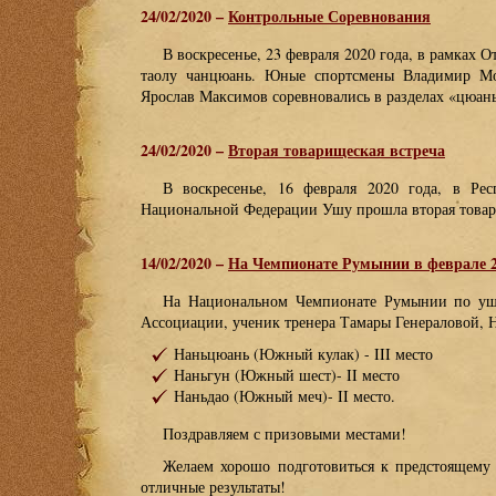
24/02/2020 –
Контрольные Соревнования
В воскресенье, 23 февраля 2020 года, в рамках
таолу чанцюань. Юные спортсмены Владимир М
Ярослав Максимов соревновались в разделах «цюаньш
24/02/2020 –
Вторая товарищеская встреча
В воскресенье, 16 февраля 2020 года, в Ре
Национальной Федерации Ушу прошла вторая товар
14/02/2020 –
На Чемпионате Румынии в феврале 2
На Национальном Чемпионате Румынии по ушу
Ассоциации, ученик тренера Тамары Генераловой, 
Наньцюань (Южный кулак) - III место
Наньгун (Южный шест)- II место
Наньдао (Южный меч)- II место.
Поздравляем с призовыми местами!
Желаем хорошо подготовиться к предстоящему
отличные результаты!