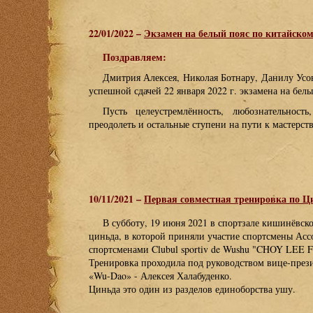
22/01/2022 –
Экзамен на белый пояс по китайском
Поздравляем:
Дмитрия Алексея, Николая Ботнару, Данилу Ус
успешной сдачей 22 января 2022 г. экзамена на бел
Пусть целеустремлённость, любознательнос
преодолеть и остальные ступени на пути к мастерст
10/11/2021 –
Первая совместная тренировка по Ц
В субботу, 19 июня 2021 в спортзале кишинёвско
циньда, в которой приняли участие спортсмены Ас
спортсменами Clubul sportiv de Wushu "CHOY LEE FU
Тренировка проходила под руководством вице-пре
«Wu-Dao» - Алексея Халабуденко.
Циньда это один из разделов единоборства ушу.