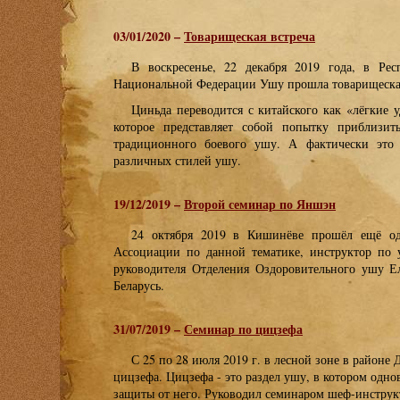
03/01/2020 –
Товарищеская встреча
В воскресенье, 22 декабря 2019 года, в Ре
Национальной Федерации Ушу прошла товарищеская
Циньда переводится с китайского как «лёгкие 
которое представляет собой попытку приблизи
традиционного боевого ушу. А фактически это
различных стилей ушу.
19/12/2019 –
Второй семинар по Яншэн
24 октября 2019 в Кишинёве прошёл ещё од
Ассоциации по данной тематике, инструктор по
руководителя Отделения Оздоровительного ушу 
Беларусь.
31/07/2019 –
Семинар по цицзефа
С 25 по 28 июля 2019 г. в лесной зоне в район
цицзефа. Цицзефа - это раздел ушу, в котором одн
защиты от него. Руководил семинаром шеф-инструк