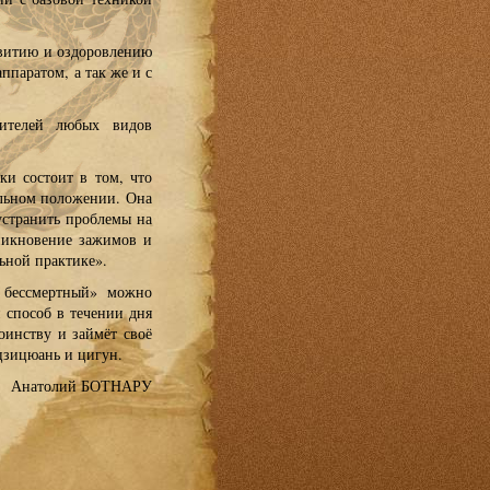
звитию и оздоровлению
ппаратом, а так же и с
вителей любых видов
ки состоит в том, что
кальном положении. Она
устранить проблемы на
никновение зажимов и
льной практике».
 бессмертный» можно
 способ в течении дня
оинству и займёт своё
цзицюань и цигун.
Анатолий БОТНАРУ