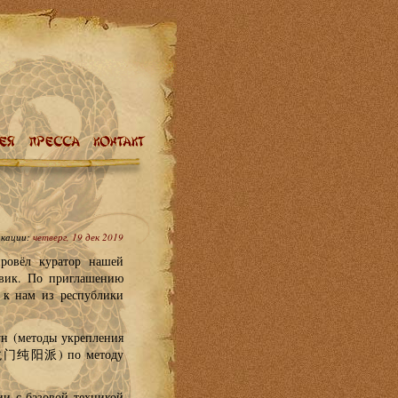
икации:
четверг, 19 дек 2019
ровёл куратор нашей
овик. По приглашению
 к нам из республики
ун (методы укрепления
(武当龙门纯阳派) по методу
ии с базовой техникой