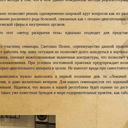
ние позволяет решать одновременно широкий круг вопросов как по ра
ечению различного рода болезней, связанных как с опорно-двигательным а
ческой сферы и внутренних органов.
то этот «метод раскрытия тела» идеально подходит для предста
из участниц семинара, Светлана Пелин, «преимущество данной практи
т работать тем, кому ситуация не позволяет долго находиться в верти
чник, снимает межпозвонковые мышечные контрактуры, что позволяет 
 возникновения. При условии постоянной практики предупреждает воз
орно-двигательного аппарата в целом. Не наносит вреда при самостояте
комплекса нужно выполнять в первой половине дня, то «Лежачий
емя, и даже желательно вечером. Для наших семинаристов это хороший
ровьем. Надеемся, что яншен в нашей республике будет оценен по дост
 таких уже известных брэндов в мире оздоровительных практик, как тай