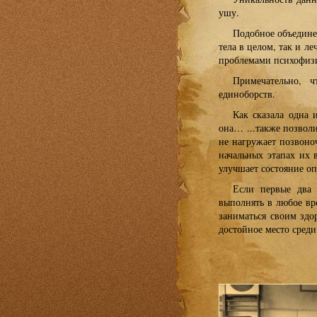
ушу.
Подобное объедине
тела в целом, так и л
проблемами психофизи
Примечательно, ч
единоборств.
Как сказала одна 
она… ...также позволи
не нагружает позвоно
начальных этапах их
улучшает состояние оп
Если первые два 
выполнять в любое вр
заниматься своим здо
достойное место среди