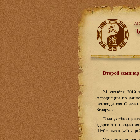
Второй семинар
24 октября 2019
Ассоциации по данно
руководителя Отделе
Беларусь.
Тема учебно-практ
здоровья и продлен
Шуйсяньгун («Спящий 
Уникальность данн