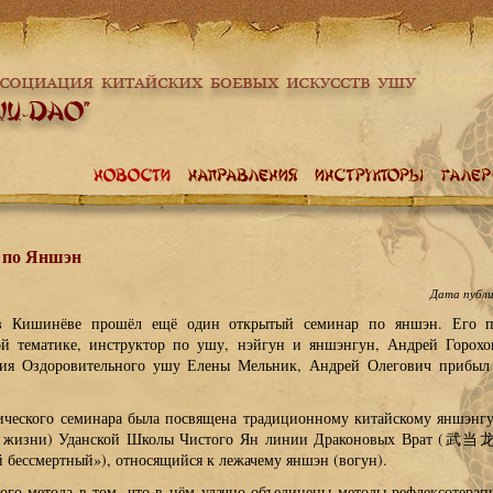
 по Яншэн
Дата публ
 в Кишинёве прошёл ещё один открытый семинар по яншэн. Его п
й тематике, инструктор по ушу, нэйгун и яншэнгун, Андрей Горох
ния Оздоровительного ушу Елены Мельник, Андрей Олегович прибыл
ического семинара была посвящена традиционному китайскому яншэнг
ия жизни) Уданской Школы Чистого Ян линии Драконовых Врат 
бессмертный»), относящийся к лежачему яншэн (вогун).
ого метода в том, что в нём удачно объединены методы рефлексотерап