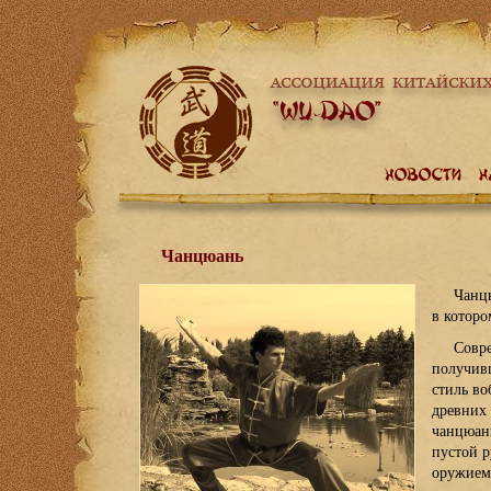
Чанцюань
Чанцю
в котор
Совре
получивш
стиль во
древних 
чанцюань
пустой 
оружием