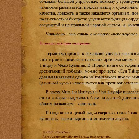
обладают большей упругостью, поэтому у трениру
чанцюань развивается гибкость мышц и сухожилий,
качества, ловкость, а также закаляется организм, по
подвижность и быстрота; улучшается функция серде
сосудистой и центральной нервной систем, и, конеч
Чанцюань - это стиль, в котором «используется 
Немного истории чанцюань
Термин чанцюань, в лексиконе ушу встречается д
этот термин появился в названии древнекитайского
Тайцзу и Чжао Куанинь. В «Новой книге об эффект
достигающий победы», можно прочесть: «Сун Тайцз
древнем названии одного из комплексов школы сем
(длинный кулак) используется как противопоставле
В эпоху Мин Ци Цзигуан и Чэн Цзунфу выделял
стили которые выделялись боем на дальней дистан
общим названием - чанцюань.
И сюда вошли целый ряд «северных» стилей как 
хунцюань, шаолиньцюань и множество других.
© 2026 «Wu-Dao»
Ассоциация китайских боевых искусств ушу.