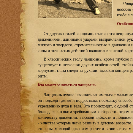
Чанц
подобен 
когда в п
Особенно
От других стилей чанцюань отличается неприн
движениями, длинными ударами выпрямленной руко
мягкого и твердого, стремительностью в движении и
силы и точностью действий являются визитной карт
В классических таолу чанцюань, кроме глубоко
существует и несколько других особенностей: стой
корпусом, глаза следят за руками, высокая концентр
ритм.
Кто может заниматься чанцюань
Чанцюань лучше начинать заниматься с малых ле
он подходит детям и подросткам, поскольку способс
укреплению духа и тела. Это происходит, с одной с
благодаря высоким требованиям к скорости, огромн
количеству движении, высокой гибкости и подвижн
- качества которые легче развить в детском возрасте
стороны, молодой организм растет и развивается, 